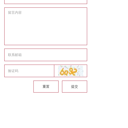
重置
提交
ꁡ
友情链接