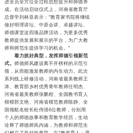
进全员全方位全过程思想提升和师德养
成。在活动启动仪式上，河南省教育厅
总督学刘林亚表示：“教育家书院将继续
做好明理讲坛、中原会讲、卓越讲坛、
师德课堂这四项品牌活动，为更多优秀
教师提供发展和展示的平台，为广大教
师和师范生提供学习的机会。”
着力抓好典型，发挥师德引领新范
式。
师德师风建设离不开榜样的示范引
领，从而能激发教师的内生动力。此次
系列线上研修活动，河南省最美教师王
涛、教育部乡村优秀青年教师任明杰、
河南省最美教师张鹏程、全国教书育人
楷模郭文艳、河南省模范教师陈静、全
国领航名校长杜伟强6位教师，分别用
个人的师德故事和教育教学经历，生动
诠释了师德师风内涵，为教师和师范生
们树立了良好的典范。在“教书育人：愿