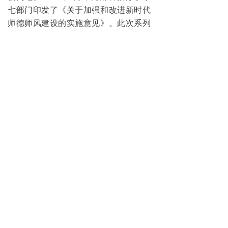
七部门印发了《关于加强和改进新时代
师德师风建设的实施意见》。此次系列
线上研修活动，充分利用省内外教师教
育优势资源，扩大活动的受益面与影响
力，有力推动了《关于加强和改进新时
代师德师风建设的意见》的实施与落
地。育有德之人，需有德之师。观看完
直播后，北京第二实验小学洛阳分校老
师刘碧箫感叹：“教师作为引领者的角
色，我们的品行、内涵、代表着社会的
文明程度。我们的教学工作在传递知识
的同时，更重要的是激发思考。我们只
有终身学习，多维度拓展自己，才能在
学生的成长过程中，充当好参谋和顾问
的角色。”二郎庙小学校长张鹏程在访谈
中结合自身教学实际案例谈道：“一个老
师是需要有爱的，没有爱是万万不能