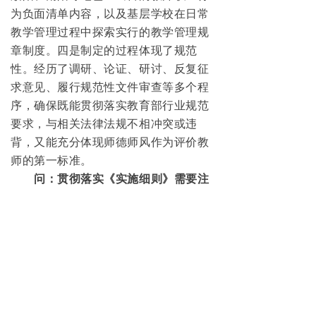
为负面清单内容，以及基层学校在日常
教学管理过程中探索实行的教学管理规
章制度。四是制定的过程体现了规范
性。经历了调研、论证、研讨、反复征
求意见、履行规范性文件审查等多个程
序，确保既能贯彻落实教育部行业规范
要求，与相关法律法规不相冲突或违
背，又能充分体现师德师风作为评价教
师的第一标准。
问：贯彻落实《实施细则》需要注
意哪些问题？
答：一是各地各校在贯彻落实过程
中要坚持教育为主、惩戒为辅的理念。
对教师的惩处必须建立在证据确凿充分
的基础上，在实施惩处之前要做好被惩
处者的思想、心理等基础性工作，做到
科学、严谨。要注重预防和警示，尽可