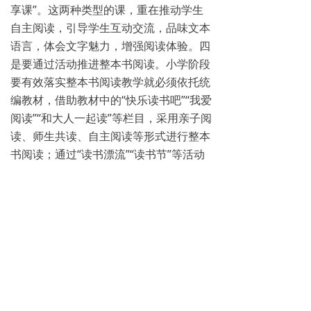
享课”。这两种类型的课，重在推动学生
自主阅读，引导学生互动交流，品味文本
语言，体会文字魅力，增强阅读体验。四
是要通过活动推进整本书阅读。小学阶段
要有效落实整本书阅读教学就必须依托统
编教材，借助教材中的“快乐读书吧”“我爱
阅读”“和大人一起读”等栏目，采用亲子阅
读、师生共读、自主阅读等形式进行整本
书阅读；通过“读书漂流”“读书节”等活动
推进整本书阅读。同时，基于教材有效开
展“1+N”阅读，引导学生拓展阅读，扩大
学生阅读视野，丰富学生阅读积累，培养
学生良好的阅读习惯，提升学生的语文素
养。
（作者单位系湖北省十堰市郧西县教学研
究室）
《中国教育报》2023年02月19日第3版